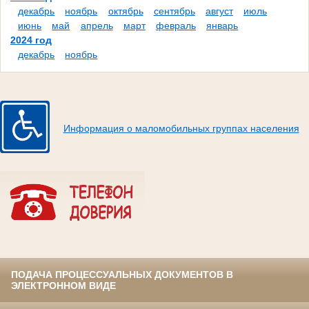
декабрь
ноябрь
октябрь
сентябрь
август
июль
июнь
май
апрель
март
февраль
январь
2024 год
декабрь
ноябрь
Информация о маломобильных группах населения
ПОДАЧА ПРОЦЕССУАЛЬНЫХ ДОКУМЕНТОВ В
ЭЛЕКТРОННОМ ВИДЕ