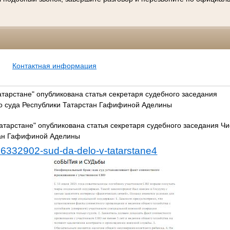
Контактная информация
Татарстане" опубликована статья секретаря судебного заседания
го суда Республики Татарстан Гафифиной Аделины
Татарстане" опубликована статья секретаря судебного заседания Чи
тан Гафифиной Аделины
16332902-sud-da-delo-v-tatarstane4