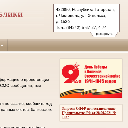
422980, Республика Татарстан,
БЛИКИ
г. Чистополь, ул. Энгельса,
д. 152б
Тел.: (84342) 5-67-27, 4-74-
82 (ф.)
развернуть
chistopolsky.tat@sudrf.ru
нформацию о предстоящих
из СМС-сообщения, тем
и по ссылке, сообщить код
Запросы ОПФР по постановлению
 данные счетов, банковских
Правительства РФ от 28.06.2021 №
1037
льному номеру телефона