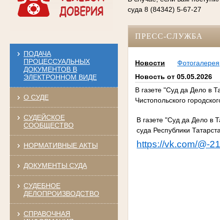
суда 8 (84342) 5-67-27
ПРЕСС-СЛУЖБА
ПОДАЧА
ПРОЦЕССУАЛЬНЫХ
Новости
Фотогалерея
ДОКУМЕНТОВ В
Новость от 05.05.2026
ЭЛЕКТРОННОМ ВИДЕ
В газете "Суд да Дело в 
О СУДЕ
Чистопольского городско
СУДЕЙСКОЕ
В газете "Суд да Дело в 
СООБЩЕСТВО
суда Республики Татарс
https://vk.com/@-2
НОРМАТИВНЫЕ АКТЫ
ДОКУМЕНТЫ СУДА
СУДЕБНОЕ
ДЕЛОПРОИЗВОДСТВО
СПРАВОЧНАЯ