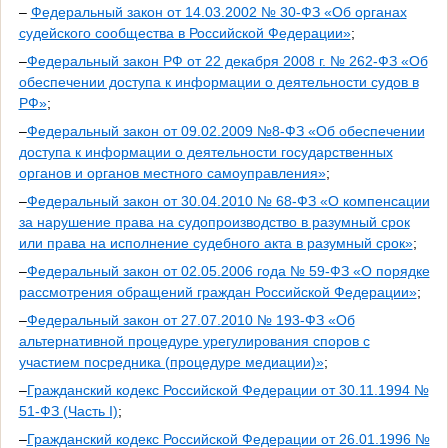
–
Федеральный закон от 14.03.2002 № 30-ФЗ «Об органах
судейского сообщества в Российской Федерации»
;
–
Федеральный закон РФ от 22 декабря 2008 г. № 262-ФЗ «Об
обеспечении доступа к информации о деятельности судов в
РФ»
;
–
Федеральный закон от 09.02.2009 №8-ФЗ «Об обеспечении
доступа к информации о деятельности государственных
органов и органов местного самоуправления»
;
–
Федеральный закон от 30.04.2010 № 68-ФЗ «О компенсации
за нарушение права на судопроизводство в разумный срок
или права на исполнение судебного акта в разумный срок»
;
–
Федеральный закон от 02.05.2006 года № 59-ФЗ «О порядке
рассмотрения обращений граждан Российской Федерации»
;
–
Федеральный закон от 27.07.2010 № 193-ФЗ «Об
альтернативной процедуре урегулирования споров с
участием посредника (процедуре медиации)»
;
–
Гражданский кодекс Российской Федерации от 30.11.1994 №
51-ФЗ (Часть I)
;
–
Гражданский кодекс Российской Федерации от 26.01.1996 №